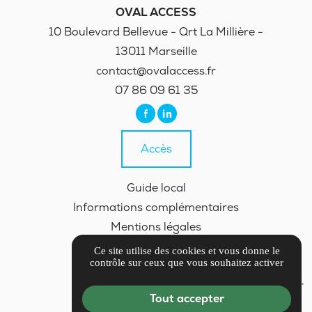
OVAL ACCESS
10 Boulevard Bellevue - Qrt La Millière -
13011 Marseille
contact@ovalaccess.fr
07 86 09 61 35
Accès
Guide local
Informations complémentaires
Mentions légales
Politique de confidentialité
Ce site utilise des cookies et vous donne le
contrôle sur ceux que vous souhaitez activer
Gestion des cookies
Tout accepter